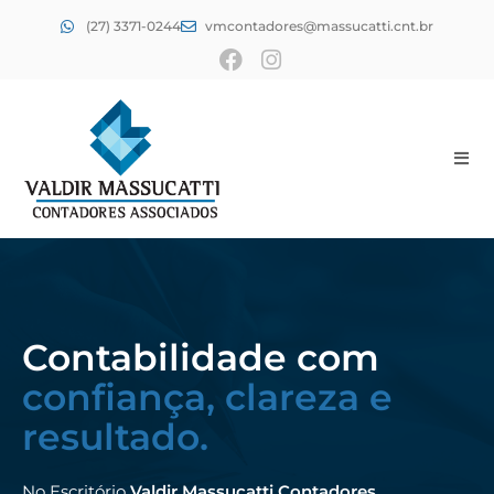
(27) 3371-0244
vmcontadores@massucatti.cnt.br
Contabilidade com
confiança, clareza e
resultado.
No Escritório
Valdir Massucatti Contadores