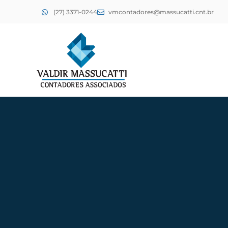
(27) 3371-0244
vmcontadores@massucatti.cnt.br