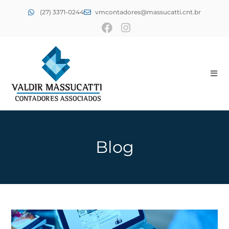
(27) 3371-0244
vmcontadores@massucatti.cnt.br
Blog